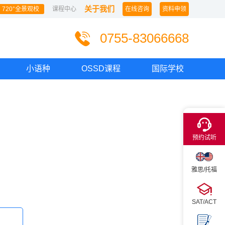
关于我们
720°全景观校
课程中心
在线咨询
资料申领
0755-83066668
小语种
OSSD课程
国际学校
×
预约试听
雅思/托福
SAT/ACT