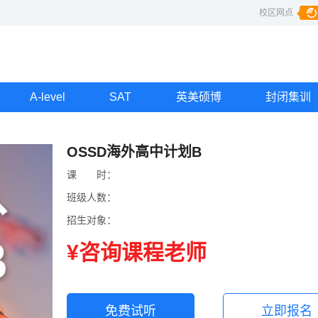
校区网点
A-level
SAT
英美硕博
封闭集训
B
OSSD海外高中计划B
课
课时
时：
班级人数：
招生对象：
¥咨询课程老师
免费试听
立即报名