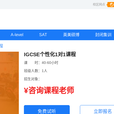
校区网点
A-level
SAT
英美硕博
封闭集训
程
IGCSE个性化1对1课程
课
课时
时：
40-60小时
班级人数：
1人
招生对象：
¥咨询课程老师
免费试听
立即报名