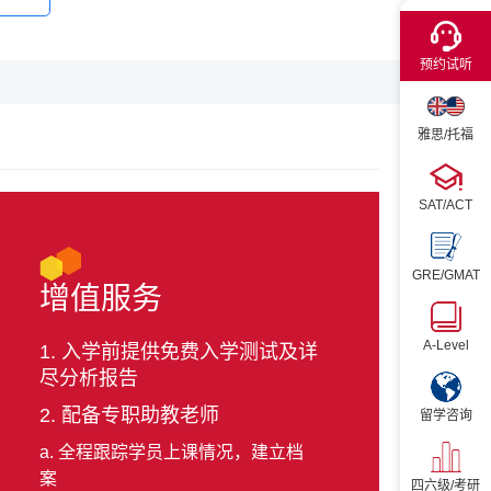
×
预约试听
雅思/托福
SAT/ACT
GRE/GMAT
增值服务
A-Level
1. 入学前提供免费入学测试及详
尽分析报告
2. 配备专职助教老师
留学咨询
a. 全程跟踪学员上课情况，建立档
案
四六级/考研