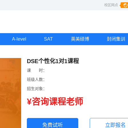
校区网点
A-level
SAT
英美硕博
封闭集训
DSE个性化1对1课程
课
课时
时：
班级人数：
招生对象：
¥咨询课程老师
免费试听
立即报名